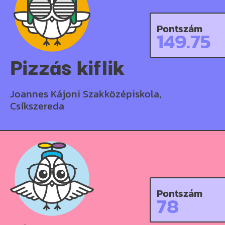
Pontszám
149.75
Pizzás kiflik
Joannes Kájoni Szakközépiskola,
Csíkszereda
Pontszám
78