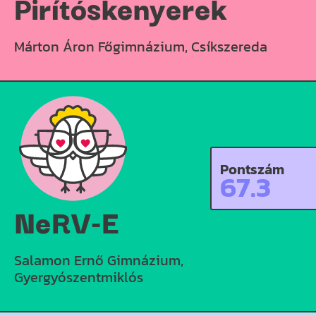
Pirítóskenyerek
Márton Áron Főgimnázium, Csíkszereda
Pontszám
67.3
NeRV-E
Salamon Ernő Gimnázium,
Gyergyószentmiklós