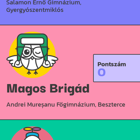
Salamon Ernő Gimnázium,
Gyergyószentmiklós
Pontszám
0
Magos Brigád
Andrei Mureșanu Főgimnázium, Beszterce