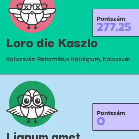
Pontszám
277.25
Loro die Kaszlo
Kolozsvári Református Kollégium, Kolozsvár
Pontszám
0
Lignum amet