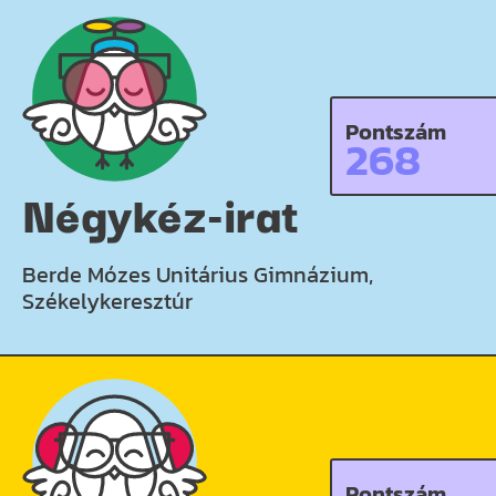
Pontszám
268
Négykéz-irat
Berde Mózes Unitárius Gimnázium,
Székelykeresztúr
Pontszám