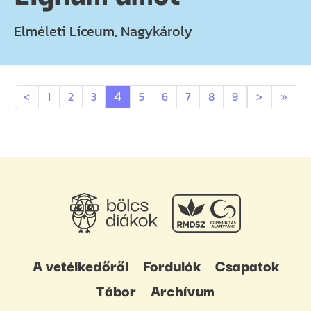
Elméleti Líceum, Nagykároly
4
<
1
2
3
5
6
7
8
9
>
»
A vetélkedőről
Fordulók
Csapatok
Tábor
Archívum