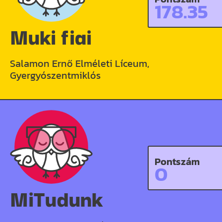
178.35
Muki fiai
Salamon Ernő Elméleti Líceum,
Gyergyószentmiklós
Pontszám
0
MiTudunk