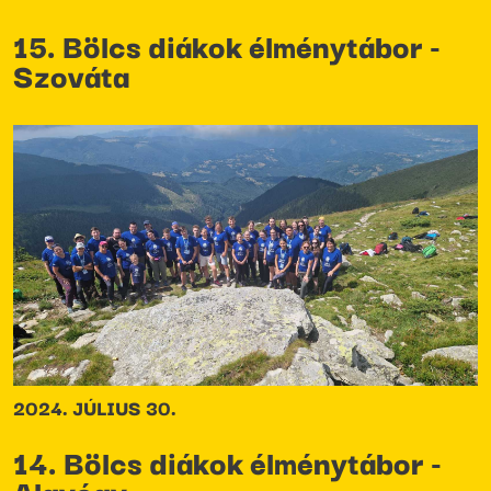
15. Bölcs diákok élménytábor -
Szováta
2024. JÚLIUS 30.
14. Bölcs diákok élménytábor -