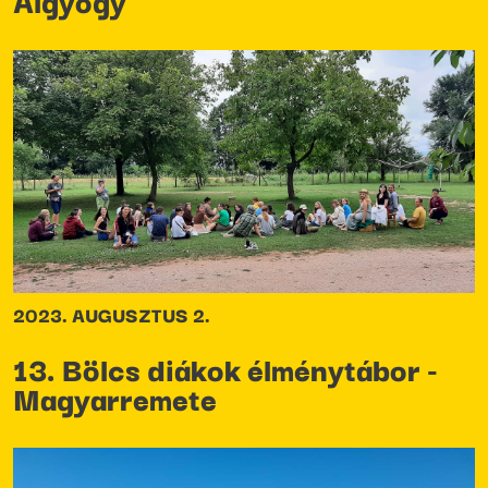
Algyógy
2023. AUGUSZTUS 2.
13. Bölcs diákok élménytábor -
Magyarremete