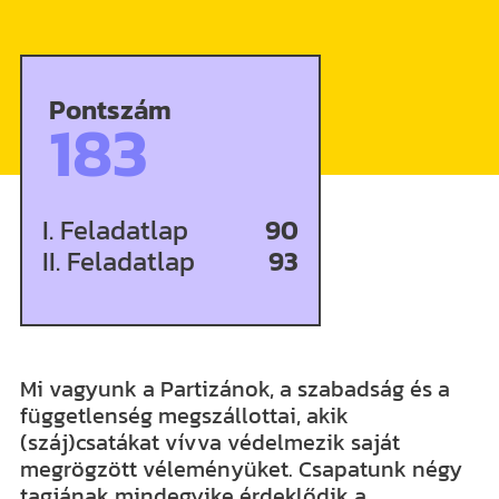
Pontszám
183
I. Feladatlap
90
II. Feladatlap
93
Mi vagyunk a Partizánok, a szabadság és a
függetlenség megszállottai, akik
(száj)csatákat vívva védelmezik saját
megrögzött véleményüket. Csapatunk négy
tagjának mindegyike érdeklődik a