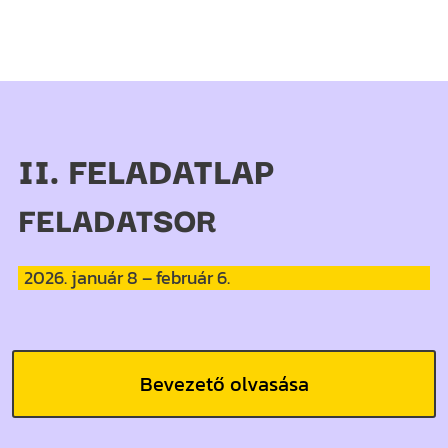
II. FELADATLAP
FELADATSOR
2026. január 8 – február 6.
Bevezető olvasása