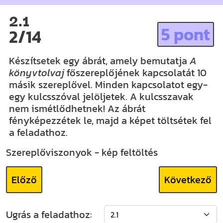
2.1
5 pont
2/14
Készítsetek egy ábrát, amely bemutatja
A
könyvtolvaj
főszereplőjének kapcsolatát 10
másik szereplővel. Minden kapcsolatot egy-
egy kulcsszóval jelöljetek. A kulcsszavak
nem ismétlődhetnek! Az ábrát
fényképezzétek le, majd a képet töltsétek fel
a feladathoz.
Szereplőviszonyok - kép feltöltés
Előző
Következő
Ugrás a feladathoz: