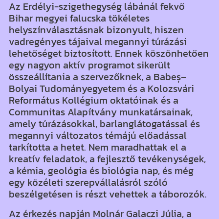
Az Erdélyi-szigethegység lábánál fekvő
Bihar megyei falucska tökéletes
helyszínválasztásnak bizonyult, hiszen
vadregényes tájaival megannyi túrázási
lehetőséget biztosított. Ennek köszönhetően
egy nagyon aktív programot sikerült
összeállítania a szervezőknek, a Babeș–
Bolyai Tudományegyetem és a Kolozsvári
Református Kollégium oktatóinak és a
Communitas Alapítvány munkatársainak,
amely túrázásokkal, barlanglátogatással és
megannyi változatos témájú előadással
tarkította a hetet. Nem maradhattak el a
kreatív feladatok, a fejlesztő tevékenységek,
a kémia, geológia és biológia nap, és még
egy közéleti szerepvállalásról szóló
beszélgetésen is részt vehettek a táborozók.
Az érkezés napján Molnár Galaczi Júlia, a