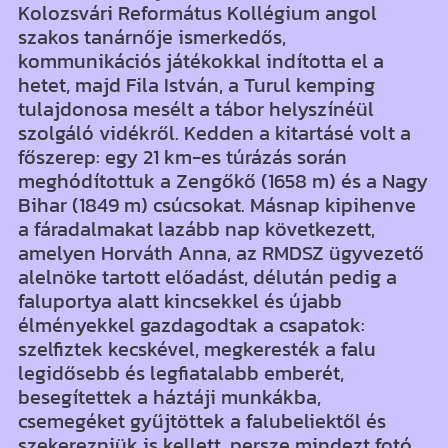
Kolozsvári Református Kollégium angol
szakos tanárnője ismerkedős,
kommunikációs játékokkal indította el a
hetet, majd Fila István, a Turul kemping
tulajdonosa mesélt a tábor helyszínéül
szolgáló vidékről. Kedden a kitartásé volt a
főszerep: egy 21 km-es túrázás során
meghódítottuk a Zengőkő (1658 m) és a Nagy
Bihar (1849 m) csúcsokat. Másnap kipihenve
a fáradalmakat lazább nap következett,
amelyen Horváth Anna, az RMDSZ ügyvezető
alelnöke tartott előadást, délután pedig a
faluportya alatt kincsekkel és újabb
élményekkel gazdagodtak a csapatok:
szelfiztek kecskével, megkeresték a falu
legidősebb és legfiatalabb emberét,
besegítettek a háztáji munkákba,
csemegéket gyűjtöttek a falubeliektől és
szekerezniük is kellett, persze mindezt fotó