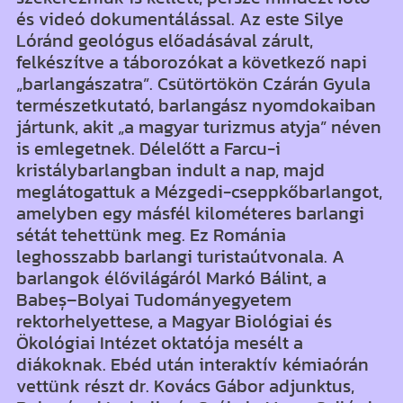
és videó dokumentálással. Az este Silye
Lóránd geológus előadásával zárult,
felkészítve a táborozókat a következő napi
„barlangászatra”. Csütörtökön Czárán Gyula
természetkutató, barlangász nyomdokaiban
jártunk, akit „a magyar turizmus atyja” néven
is emlegetnek. Délelőtt a Farcu-i
kristálybarlangban indult a nap, majd
meglátogattuk a Mézgedi-cseppkőbarlangot,
amelyben egy másfél kilométeres barlangi
sétát tehettünk meg. Ez Románia
leghosszabb barlangi turistaútvonala. A
barlangok élővilágáról Markó Bálint, a
Babeș–Bolyai Tudományegyetem
rektorhelyettese, a Magyar Biológiai és
Ökológiai Intézet oktatója mesélt a
diákoknak. Ebéd után interaktív kémiaórán
vettünk részt dr. Kovács Gábor adjunktus,