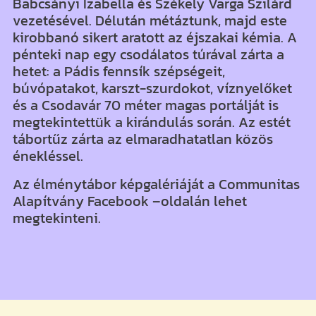
Babcsányi Izabella és Székely Varga Szilárd
vezetésével. Délután métáztunk, majd este
kirobbanó sikert aratott az éjszakai kémia. A
pénteki nap egy csodálatos túrával zárta a
hetet: a Pádis fennsík szépségeit,
búvópatakot, karszt-szurdokot, víznyelőket
és a Csodavár 70 méter magas portálját is
megtekintettük a kirándulás során. Az estét
tábortűz zárta az elmaradhatatlan közös
énekléssel.
Az élménytábor képgalériáját a Communitas
Alapítvány Facebook –oldalán lehet
megtekinteni.