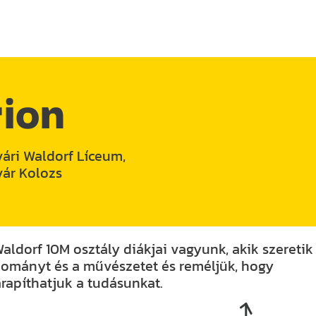
ion
ári Waldorf Líceum,
vár Kolozs
aldorf 10M osztály diákjai vagyunk, akik szeretik
ományt és a művészetet és reméljük, hogy
rapíthatjuk a tudásunkat.