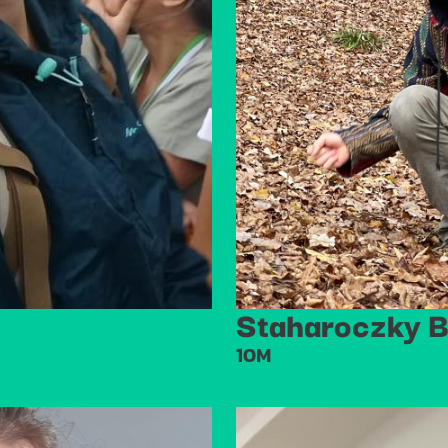
Staharoczky B
10M