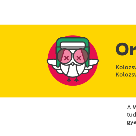
Or
Kolozsv
Kolozs
A W
tud
gya