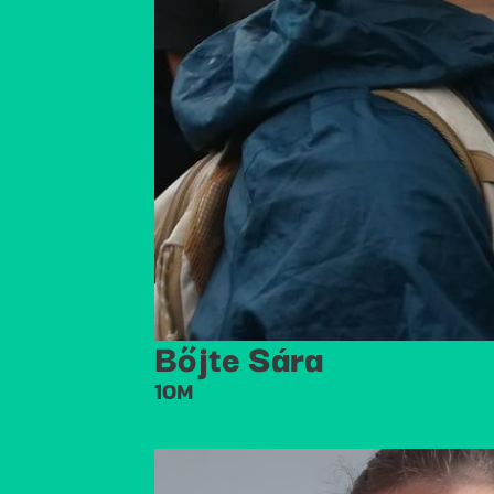
Bőjte Sára
10M