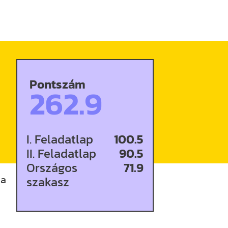
Pontszám
262.9
I. Feladatlap
100.5
II. Feladatlap
90.5
Országos
71.9
 a
szakasz