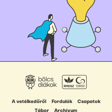
A vetélkedőről
Fordulók
Csapatok
Tábor
Archívum