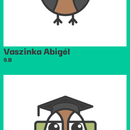
Vaszinka Abigél
9.B