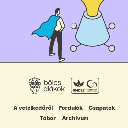
A vetélkedőről
Fordulók
Csapatok
Tábor
Archívum