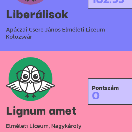
Liberálisok
Apáczai Csere János Elméleti Liceum ,
Kolozsvár
Pontszám
0
Lignum amet
Elméleti Líceum, Nagykároly