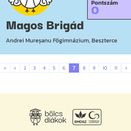
Pontszám
0
Magos Brigád
Andrei Mureșanu Főgimnázium, Beszterce
7
«
<
2
3
4
5
6
8
9
10
11
>