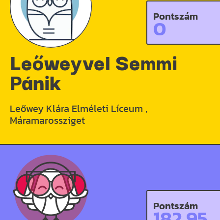
Pontszám
0
Leőweyvel Semmi
Pánik
Leőwey Klára Elméleti Líceum ,
Máramarossziget
Pontszám
182.95