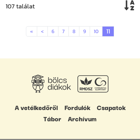
107 találat
11
«
<
6
7
8
9
10
A vetélkedőről
Fordulók
Csapatok
Tábor
Archívum